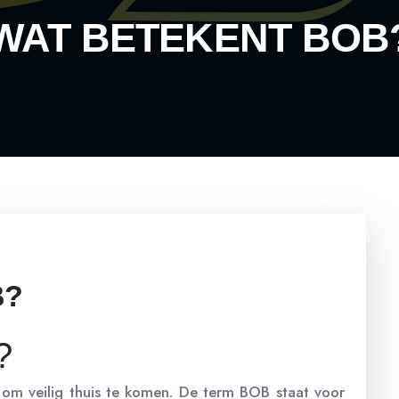
WAT BETEKENT BOB
B?
?
jk om veilig thuis te komen. De term BOB staat voor