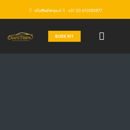
info@safetrips.nl
+31 (0) 610585877
BOEK RIT
VLIEGVELD SERVICE
BOEK UW CHAUFFEUR