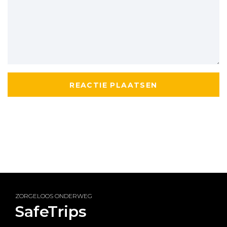
ZORGELOOS ONDERWEG
SafeTrips