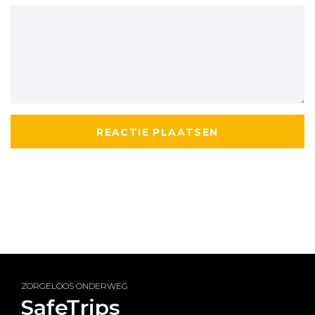
ZORGELOOS ONDERWEG
SafeTrips